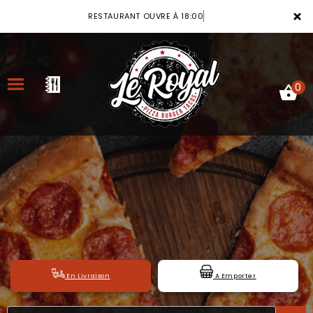
×
RESTAURANT OUVRE À 18:00
0
ACCUEIL
LA CARTE
VOTRE COMPTE
NOTRE RESTAURANT
En Livraison
A Emporter
VOS AVIS
MENTIONS LÉGALES