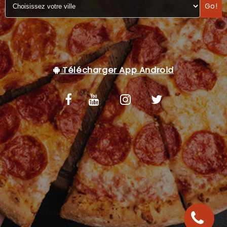
Go!
C.G.V
Télécharger App Android