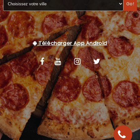
Go!
C.G.V
Télécharger App Android