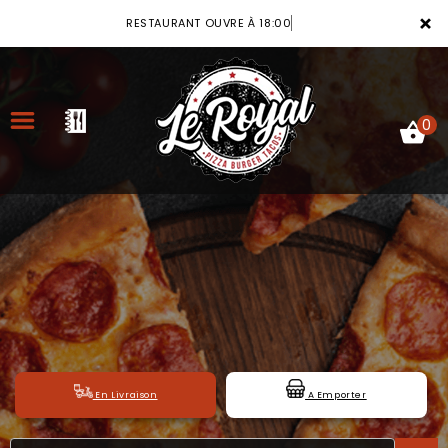
×
RESTAURANT OUVRE À 18:00
0
ACCUEIL
LA CARTE
VOTRE COMPTE
NOTRE RESTAURANT
En Livraison
A Emporter
VOS AVIS
MENTIONS LÉGALES