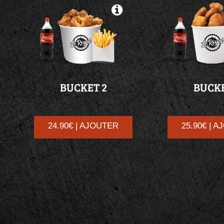
BUCKET
2
BUCK
24.90€ | AJOUTER
25.90€ | 