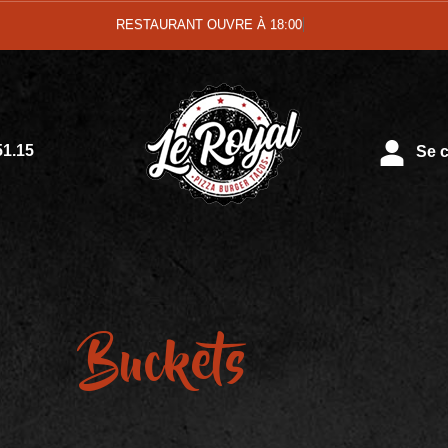
RESTAURANT OUVRE À 18:00
51.15
Se c
Buckets