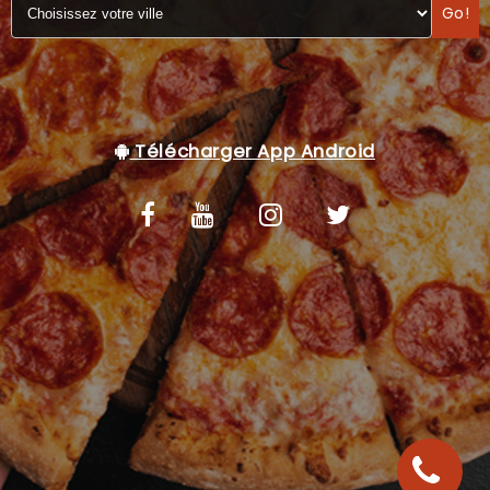
Go!
C.G.V
Télécharger App Android