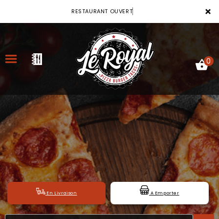
×
RESTAURANT OU
0
ACCUEIL
LA CARTE
VOTRE COMPTE
NOTRE RESTAURANT
En Livraison
A Emporter
VOS AVIS
MENTIONS LÉGALES